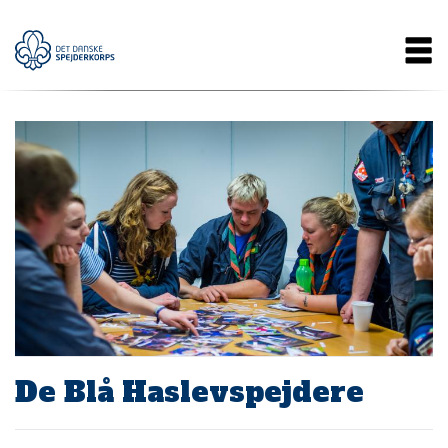
Gå
Main
til
hovedindhold
navigation
De Blå Haslevspejdere